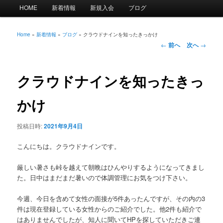
メ
HOME
新着情報
新規入会
ブログ
イ
ン
メ
Home
»
新着情報
»
ブログ
»
クラウドナインを知ったきっかけ
投
ニ
←
前へ
次へ
→
稿
ュ
ナ
ー
ビ
クラウドナインを知ったきっ
ゲ
ー
かけ
シ
ョ
投稿日時:
2021年9月4日
ン
こんにちは。クラウドナインです。
厳しい暑さも峠を越えて朝晩はひんやりするようになってきまし
た。日中はまだまだ暑いので体調管理にお気をつけ下さい。
今週、今日を含めて女性の面接が5件あったんですが、その内の3
件は現在登録している女性からのご紹介でした。他2件も紹介で
はありませんでしたが、知人に聞いてHPを探していただきご連