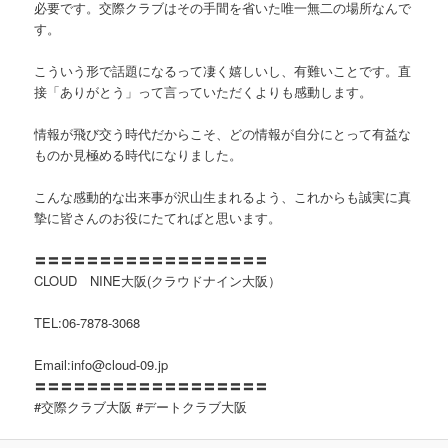
必要です。交際クラブはその手間を省いた唯一無二の場所なんで
す。
こういう形で話題になるって凄く嬉しいし、有難いことです。直
接「ありがとう」って言っていただくよりも感動します。
情報が飛び交う時代だからこそ、どの情報が自分にとって有益な
ものか見極める時代になりました。
こんな感動的な出来事が沢山生まれるよう、これからも誠実に真
摯に皆さんのお役にたてればと思います。
〓〓〓〓〓〓〓〓〓〓〓〓〓〓〓〓〓〓
CLOUD NINE大阪(クラウドナイン大阪）
TEL:06-7878-3068
Email:info@cloud-09.jp
〓〓〓〓〓〓〓〓〓〓〓〓〓〓〓〓〓〓
#交際クラブ大阪 #デートクラブ大阪