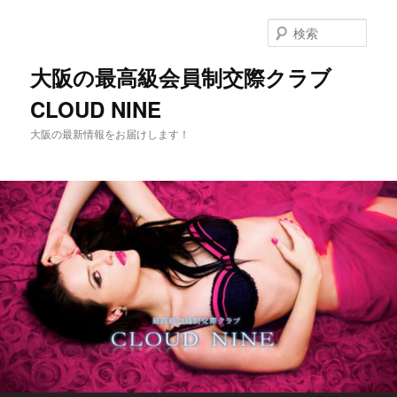
メ
イ
検
ン
索
コ
大阪の最高級会員制交際クラブ
ン
CLOUD NINE
テ
ン
大阪の最新情報をお届けします！
ツ
へ
移
動