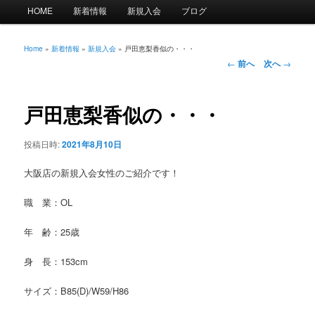
メ
HOME
新着情報
新規入会
ブログ
イ
ン
メ
Home
»
新着情報
»
新規入会
»
戸田恵梨香似の・・・
投
ニ
←
前へ
次へ
→
稿
ュ
ナ
ー
ビ
戸田恵梨香似の・・・
ゲ
ー
投稿日時:
2021年8月10日
シ
ョ
大阪店の新規入会女性のご紹介です！
ン
職 業：OL
年 齢：25歳
身 長：153cm
サイズ：B85(D)/W59/H86