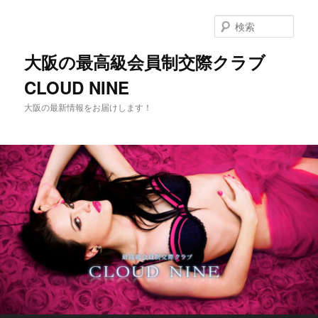
メ
イ
検
ン
索
コ
大阪の最高級会員制交際クラブ
ン
CLOUD NINE
テ
ン
大阪の最新情報をお届けします！
ツ
へ
移
動