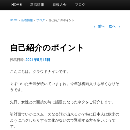
メ
HOME
新着情報
新規入会
ブログ
イ
ン
メ
Home
»
新着情報
»
ブログ
»
自己紹介のポイント
投
ニ
←
前へ
次へ
→
稿
ュ
ナ
ー
ビ
自己紹介のポイント
ゲ
ー
投稿日時:
2021年5月15日
シ
ョ
こんにちは。クラウドナインです。
ン
ぐずついた天気が続いていますね。今年は梅雨入りも早くなりそ
うです。
先日、女性との面接の時に話題になったネタをご紹介します。
初対面でいかにスムーズな会話が出来るか？特に日本人は欧米の
ようにハグしたりする文化がないので緊張する方も多いようで
す。