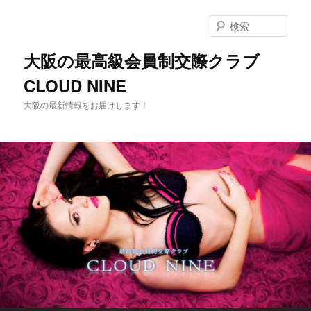
メ
イ
検
ン
索
コ
大阪の最高級会員制交際クラブ
ン
CLOUD NINE
テ
ン
大阪の最新情報をお届けします！
ツ
へ
移
動