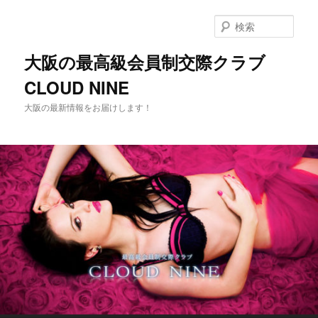
メ
イ
検
ン
索
コ
大阪の最高級会員制交際クラブ
ン
CLOUD NINE
テ
ン
大阪の最新情報をお届けします！
ツ
へ
移
動