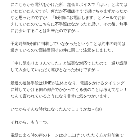
にこちらから電話をかけた所、超低音ボイスで「はい」と出ては
いただいたんですが、何だか不機嫌そうで掛けちゃまずかったか
なと思ったのですが、「5分前にお電話します」とメールでお伝
えしていたのでこちらに不手際はなかったと思い、その後、無事
にお会いすることは出来たのですが…
予定時刻5分前に到着していなかったということは約束の時間は
過ぎているので面接冒頭その件に関して注意をしました。
「申し訳ありませんでした」と誠実な対応でしたので一通り説明
して入会していただく運びとなったわけですが…
最近の連絡手段はLINEが主体となり、電話をかけるタイミング
に対してかける側の都合でかかってくる側のことは考えてない！
なんて言われているようになり非常に気をつかいます。
いつからそんな時代になったんでしょうかね～(涙)
それから、もう一つ。
電話に出る時の声のトーンは少し上げていただく方が好印象で