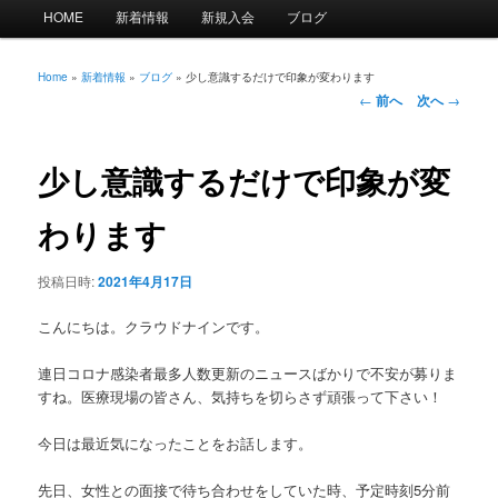
メ
HOME
新着情報
新規入会
ブログ
イ
ン
メ
Home
»
新着情報
»
ブログ
»
少し意識するだけで印象が変わります
投
ニ
←
前へ
次へ
→
稿
ュ
ナ
ー
ビ
少し意識するだけで印象が変
ゲ
ー
わります
シ
ョ
投稿日時:
2021年4月17日
ン
こんにちは。クラウドナインです。
連日コロナ感染者最多人数更新のニュースばかりで不安が募りま
すね。医療現場の皆さん、気持ちを切らさず頑張って下さい！
今日は最近気になったことをお話します。
先日、女性との面接で待ち合わせをしていた時、予定時刻5分前