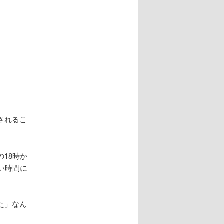
ナ
ビ
ゲ
ー
シ
ョ
ン
されるこ
18時か
い時間に
た」なん