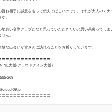
の旨お相手に誠意をもって伝えてほしいのです。それが大人のマナ
うか。
心地良い交際クラブだなと思っていただきたいと思い愚痴ってしま
ません。
素敵な出会いが皆さんに訪れることをお祈りしています。
〓〓〓〓〓〓〓〓〓〓〓〓〓〓
 NINE大阪(クラウドナイン大阪）
555-269
o@cloud-09.jp
〓〓〓〓〓〓〓〓〓〓〓〓〓〓