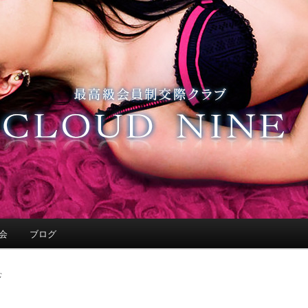
会
ブログ
む