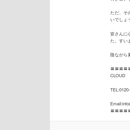
ただ、そ
いでしょ
皆さんに
た。すい
陰ながら
〓〓〓〓
CLOUD
TEL:0120-
Email:inf
〓〓〓〓