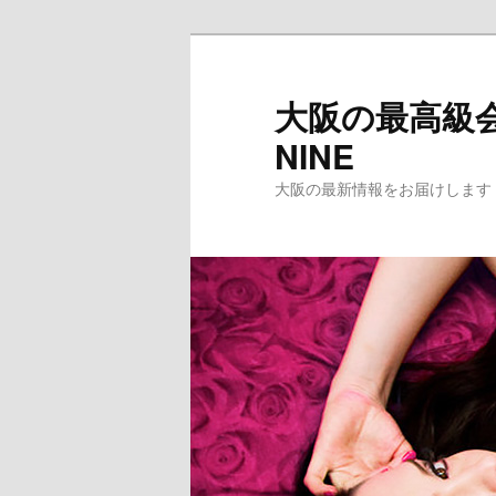
メ
イ
ン
大阪の最高級会
コ
NINE
ン
テ
大阪の最新情報をお届けします
ン
ツ
へ
移
動