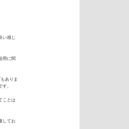
良い感じ
信用に関
ブもありま
です。
てことは
慢してお