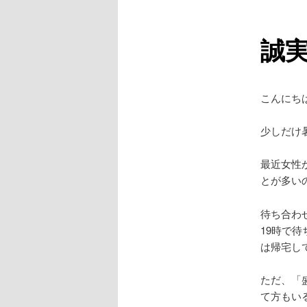
ュ
ー
誠
こんにち
少しだけ
最近女性
とが多い
待ち合わ
19時で
は帰宅し
ただ、「
て方もい