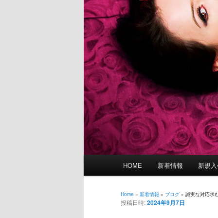
メ
HOME
新着情報
新規入
イ
ン
メ
Home
»
新着情報
»
ブログ
»
誠実な対応求
投稿日時:
2024年9月7日
ニ