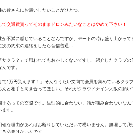
性の皆さんにお願いしたいことがひとつ。
して交通費貰ってそのままドロンみたいなことはやめて下さい！
性が不満に感じていることなんですが、デートの時は盛り上がって
に次の約束の連絡をしたら音信普通…
「サクラ？」て思われてもおかしくないですし、紹介したクラブの
なんです。
けで1万円貰えます！」そんなうたい文句で会員を集めているクラ
ちんと相手と向き合ってほしい。それがクラウドナイン大阪の願い
相手あっての交際です。生理的に合わない、話が噛み合わないなん
います。
明確な理由があればお断りしていただいて構いません。無理して我
する必要はないんです。