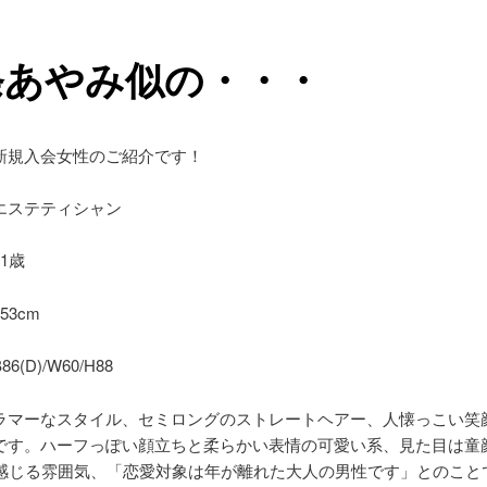
条あやみ似の・・・
新規入会女性のご紹介です！
エステティシャン
1歳
53cm
(D)/W60/H88
ラマーなスタイル、セミロングのストレートヘアー、人懐っこい笑
です。ハーフっぽい顔立ちと柔らかい表情の可愛い系、見た目は童顔
に感じる雰囲気、「恋愛対象は年が離れた大人の男性です」とのこと