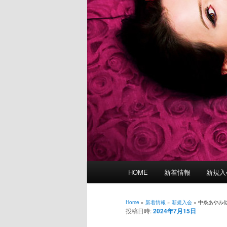
メ
HOME
新着情報
新規入
イ
ン
メ
Home
»
新着情報
»
新規入会
»
中条あやみ
投稿日時:
2024年7月15日
ニ