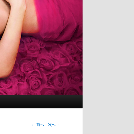
投
←
前へ
次へ
→
稿