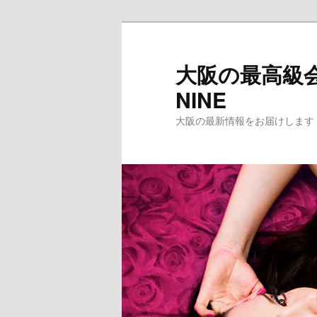
メ
イ
ン
大阪の最高級会
コ
NINE
ン
テ
大阪の最新情報をお届けします
ン
ツ
へ
移
動