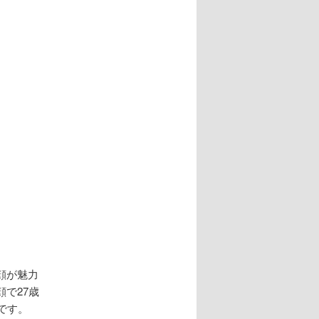
ナ
ビ
ゲ
ー
シ
ョ
ン
顔が魅力
で27歳
です。