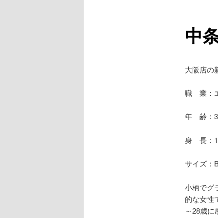
ュ
ー
中
大阪店の
職 業：
年 齢：3
身 長：1
サイズ：B86
小柄でグ
的な女性
～28歳