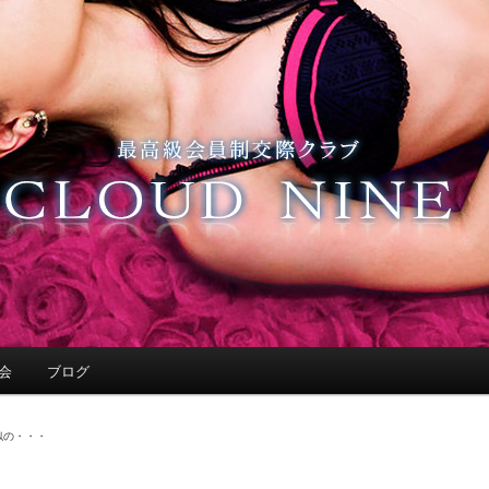
会
ブログ
似の・・・