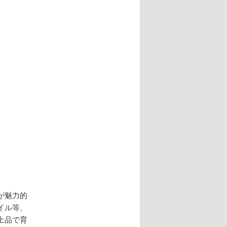
ナ
ビ
ゲ
ー
シ
ョ
ン
が魅力的
イル等、
上品で育