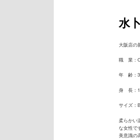
ュ
ー
水
大阪店の
職 業：O
年 齢：3
身 長：1
サイズ：B84
柔らかい
な女性で
美意識の