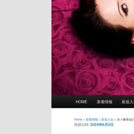
メ
HOME
新着情報
新規入
イ
ン
メ
Home
»
新着情報
»
新規入会
»
水卜麻美似
投稿日時:
2024年6月4日
ニ