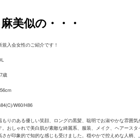
卜麻美似の・・・
新規入会女性のご紹介です！
L
7歳
56cm
(C)/W60/H86
温もりのある優しい笑顔、ロングの黒髪、聡明でお淑やかな雰囲気
す。おしゃれで美白肌が素敵な綺麗系、服装、メイク、ヘアースタ
高さが印象的で知的な感じも受けました。穏やかで控えめな人柄、