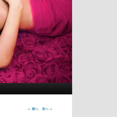
投
←
前へ
次へ
→
稿