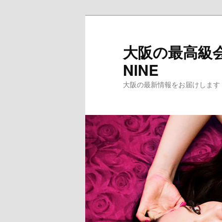
メ
イ
ン
大阪の最高級会
コ
NINE
ン
テ
大阪の最新情報をお届けします
ン
ツ
へ
移
動