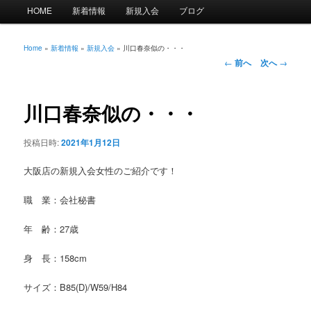
メ
HOME
新着情報
新規入会
ブログ
イ
ン
メ
Home
»
新着情報
»
新規入会
»
川口春奈似の・・・
投
ニ
←
前へ
次へ
→
稿
ュ
ナ
ー
ビ
川口春奈似の・・・
ゲ
ー
投稿日時:
2021年1月12日
シ
ョ
大阪店の新規入会女性のご紹介です！
ン
職 業：会社秘書
年 齢：27歳
身 長：158cm
サイズ：B85(D)/W59/H84