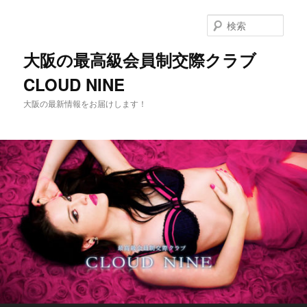
メ
イ
検
ン
索
コ
大阪の最高級会員制交際クラブ
ン
CLOUD NINE
テ
ン
大阪の最新情報をお届けします！
ツ
へ
移
動