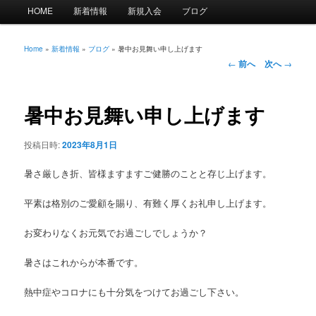
メ
HOME
新着情報
新規入会
ブログ
イ
ン
メ
Home
»
新着情報
»
ブログ
»
暑中お見舞い申し上げます
投
ニ
←
前へ
次へ
→
稿
ュ
ナ
ー
ビ
暑中お見舞い申し上げます
ゲ
ー
投稿日時:
2023年8月1日
シ
ョ
暑さ厳しき折、皆様ますますご健勝のことと存じ上げます。
ン
平素は格別のご愛顧を賜り、有難く厚くお礼申し上げます。
お変わりなくお元気でお過ごしでしょうか？
暑さはこれからが本番です。
熱中症やコロナにも十分気をつけてお過ごし下さい。