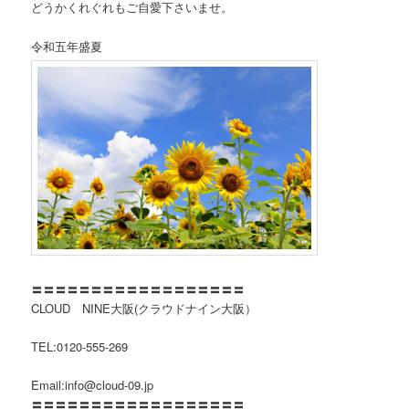
どうかくれぐれもご自愛下さいませ。
令和五年盛夏
〓〓〓〓〓〓〓〓〓〓〓〓〓〓〓〓〓〓
CLOUD NINE大阪(クラウドナイン大阪）
TEL:0120-555-269
Email:info@cloud-09.jp
〓〓〓〓〓〓〓〓〓〓〓〓〓〓〓〓〓〓