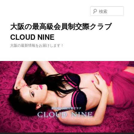
メ
イ
検
ン
索
コ
大阪の最高級会員制交際クラブ
ン
CLOUD NINE
テ
ン
大阪の最新情報をお届けします！
ツ
へ
移
動