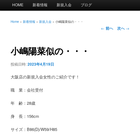
メ
HOME
新着情報
新規入会
ブログ
イ
ン
メ
Home
»
新着情報
»
新規入会
»
小嶋陽菜似の・・・
投
ニ
←
前へ
次へ
→
稿
ュ
ナ
ー
ビ
小嶋陽菜似の・・・
ゲ
ー
投稿日時:
2023年4月19日
シ
ョ
大阪店の新規入会女性のご紹介です！
ン
職 業：会社受付
年 齢：28歳
身 長：156cm
サイズ：B86(D)/W59/H85