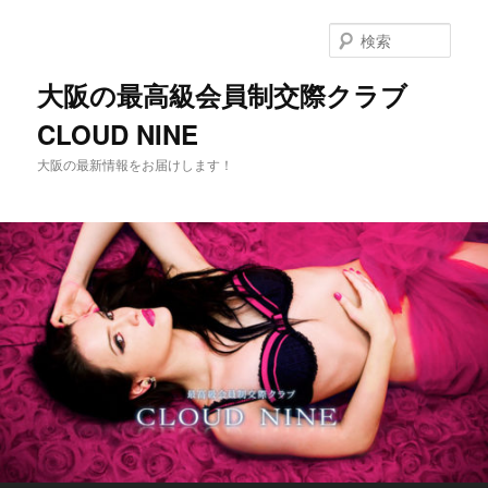
メ
イ
検
ン
索
コ
大阪の最高級会員制交際クラブ
ン
CLOUD NINE
テ
ン
大阪の最新情報をお届けします！
ツ
へ
移
動