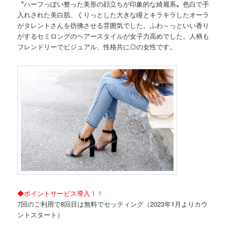
〝ハーフっぽい整った美形の顔立ちが印象的な綺麗系〟色白で手
入れされた美白肌、くりっとした大きな瞳とキラキラしたオーラ
がタレントさんを彷彿させる雰囲気でした。ふわ～っといい香り
がするセミロングのヘアースタイルが女子力高めでした。人柄も
フレンドリーでビジュアル、性格共に◎の女性です。
◆ポイントサービス導入！！
7回のご利用で8回目は無料でセッティング（2023年1月よりカウ
ントスタート）