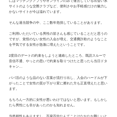
にはマッチングアプリやオンラインのみで運営している出会い系
サイトのような交際クラブなど、便利さやお手軽感だけの魅力し
かないサイトが今は溢れています。
そんな過当競争の中、ここ数年危惧していることがあります。
ご利用いただいている男性の皆さんも感じていることだと思うの
ですが、覚悟のない女性の入会が増え、交通費詐欺のようなこと
を平気でする女性が急激に増えたということです。
2度目のデートの約束をしようと連絡したところ、既読スルーで
音信不通、やっとの思いで約束を取りつけたと思ったら当日ドタ
キャン…
パパ活のような品のない言葉が流行り出し、入会のハードルが下
がったことで女性の質が下がり変に擦れた方も正直増えたと思い
ます。
もちろん一方的に女性が悪いわけではないと思います。もしかし
たら男性にも非があったのかも知れません。
当然相性もありますし、百発百中なんてことはなかなか難しいと