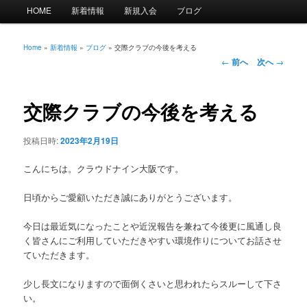
メ
HOME
新着情報
新規入会
ブログ
イ
ン
メ
Home
»
新着情報
»
ブログ
»
交際クラブの今後を考える
投
ニ
←
前へ
次へ
→
稿
ュ
ナ
ー
ビ
交際クラブの今後を考える
ゲ
ー
投稿日時:
2023年2月19日
シ
ョ
こんにちは。クラウドナイン大阪です。
ン
日頃からご愛顧いただき誠にありがとうございます。
今日は最近気になったことや近況報告を兼ねて今後更に風通し良
く皆さんにご利用していただきやすい環境作りについてお話させ
ていただきます。
少し長文になりますので面倒くさいと思われたらスルーして下さ
い。