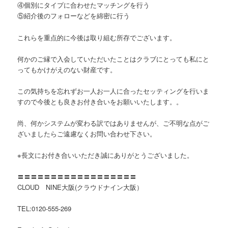
④個別にタイプに合わせたマッチングを行う
⑤紹介後のフォローなどを綿密に行う
これらを重点的に今後は取り組む所存でございます。
何かのご縁で入会していただいたことはクラブにとっても私にと
ってもかけがえのない財産です。
この気持ちを忘れずお一人お一人に合ったセッティングを行いま
すので今後とも良きお付き合いをお願いいたします。。
尚、何かシステムが変わる訳ではありませんが、ご不明な点がご
ざいましたらご遠慮なくお問い合わせ下さい。
※長文にお付き合いいただき誠にありがとうございました。
〓〓〓〓〓〓〓〓〓〓〓〓〓〓〓〓〓〓
CLOUD NINE大阪(クラウドナイン大阪）
TEL:0120-555-269