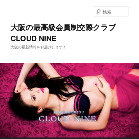
メ
イ
検
ン
索
コ
大阪の最高級会員制交際クラブ
ン
CLOUD NINE
テ
ン
大阪の最新情報をお届けします！
ツ
へ
移
動