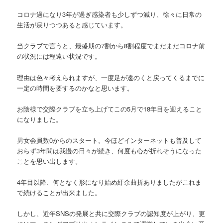
コロナ過になり3年が過ぎ感染者も少しずつ減り、徐々に日常の
生活が戻りつつあると感じています。
当クラブで言うと、最盛期の7割から8割程度でまだまだコロナ前
の状況には程遠い状況です。
理由は色々考えられますが、一度足が遠のくと戻ってくるまでに
一定の時間を要するのかなと思います。
お陰様で交際クラブを立ち上げてこの5月で18年目を迎えること
になりました。
男女会員数0からのスタート。今ほどインターネットも普及して
おらず3年間は我慢の日々が続き、何度も心が折れそうになった
ことを思い出します。
4年目以降、何となく形になり始め紆余曲折ありましたがこれま
で続けることが出来ました。
しかし、近年SNSの発展と共に交際クラブの認知度が上がり、更