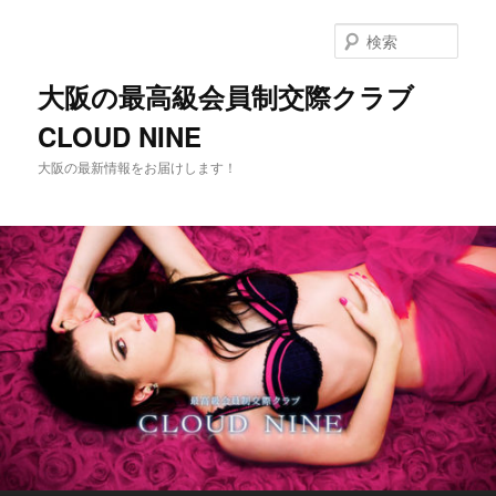
メ
イ
検
ン
索
コ
大阪の最高級会員制交際クラブ
ン
CLOUD NINE
テ
ン
大阪の最新情報をお届けします！
ツ
へ
移
動