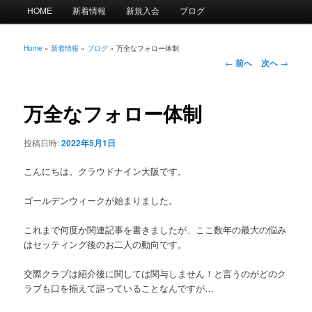
メ
HOME
新着情報
新規入会
ブログ
イ
ン
メ
Home
»
新着情報
»
ブログ
»
万全なフォロー体制
投
ニ
←
前へ
次へ
→
稿
ュ
ナ
ー
ビ
万全なフォロー体制
ゲ
ー
投稿日時:
2022年5月1日
シ
ョ
こんにちは。クラウドナイン大阪です。
ン
ゴールデンウィークが始まりました。
これまで何度か関連記事を書きましたが、ここ数年の最大の悩み
はセッティング後のお二人の動向です。
交際クラブは紹介後に関しては関与しません！と言うのがどのク
ラブも口を揃えて謳っていることなんですが…