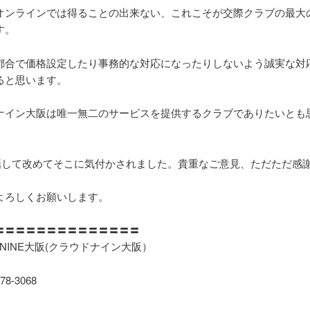
オンラインでは得ることの出来ない、これこそが交際クラブの最大
す。
都合で価格設定したり事務的な対応になったりしないよう誠実な対
ると思います。
ナイン大阪は唯一無二のサービスを提供するクラブでありたいとも
話して改めてそこに気付かされました。貴重なご意見、ただただ感
よろしくお願いします。
〓〓〓〓〓〓〓〓〓〓〓〓〓〓
 NINE大阪(クラウドナイン大阪）
78-3068