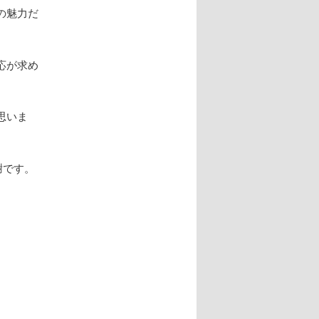
の魅力だ
応が求め
思いま
謝です。