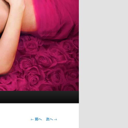
投
←
前へ
次へ
→
稿