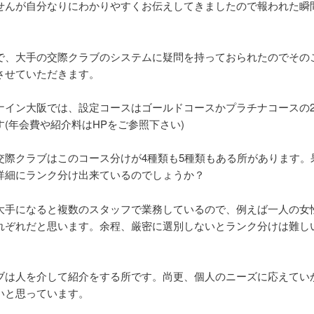
せんが自分なりにわかりやすくお伝えしてきましたので報われた瞬
で、大手の交際クラブのシステムに疑問を持っておられたのでその
させていただきます。
ナイン大阪では、設定コースはゴールドコースかプラチナコースの
す(年会費や紹介料はHPをご参照下さい)
交際クラブはこのコース分けが4種類も5種類もある所があります。
詳細にランク分け出来ているのでしょうか？
大手になると複数のスタッフで業務しているので、例えば一人の女
れぞれだと思います。余程、厳密に選別しないとランク分けは難し
ブは人を介して紹介をする所です。尚更、個人のニーズに応えてい
いと思っています。