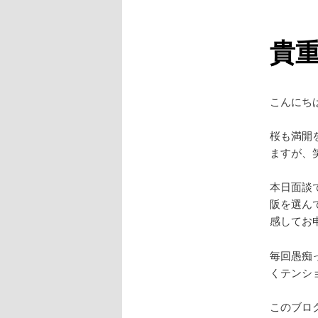
ュ
ー
貴
こんにち
桜も満開
ますが、
本日面談
阪を選ん
感してお
毎回愚痴
くテンシ
このブロ