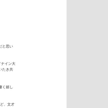
ナ
ビ
ゲ
ー
シ
ョ
ン
だと思い
ドナイン大
いたき共
凄く嬉し
など、文才