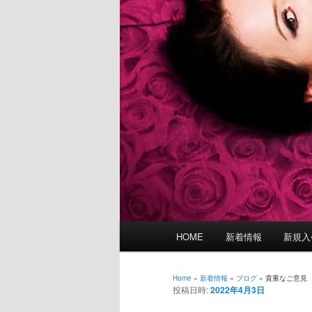
メ
HOME
新着情報
新規入
イ
ン
メ
Home
»
新着情報
»
ブログ
»
貴重なご意見
投稿日時:
2022年4月3日
ニ