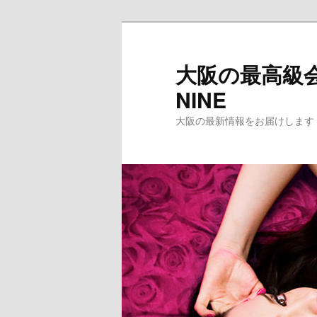
メ
イ
ン
大阪の最高級会
コ
NINE
ン
テ
大阪の最新情報をお届けします
ン
ツ
へ
移
動