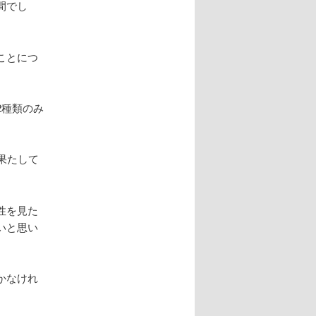
間でし
ことにつ
2種類のみ
果たして
性を見た
いと思い
かなけれ