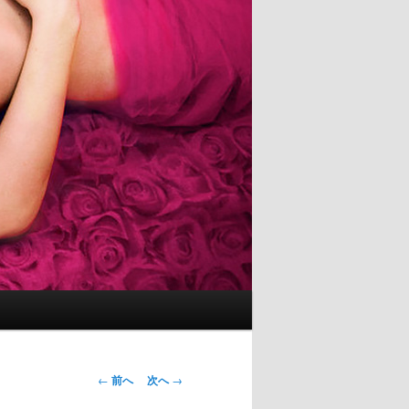
投
←
前へ
次へ
→
稿