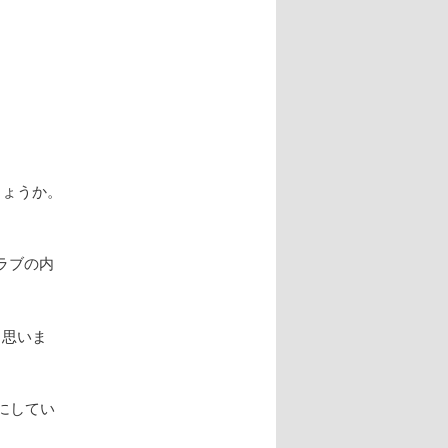
ナ
ビ
ゲ
ー
シ
ョ
ン
しょうか。
ラブの内
と思いま
にしてい