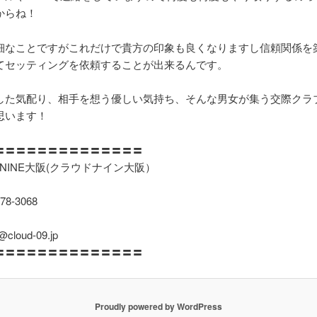
からね！
細なことですがこれだけで貴方の印象も良くなりますし信頼関係を
てセッティングを依頼することが出来るんです。
した気配り、相手を想う優しい気持ち、そんな男女が集う交際クラ
思います！
〓〓〓〓〓〓〓〓〓〓〓〓〓〓
 NINE大阪(クラウドナイン大阪）
78-3068
o@cloud-09.jp
〓〓〓〓〓〓〓〓〓〓〓〓〓〓
Proudly powered by WordPress