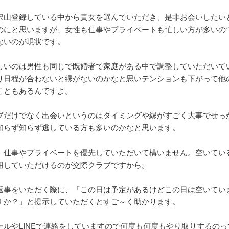
沢山登録している中から貴女を選んでいただき、是非お会いしたい
のにと思いますが、女性も仕事やプライベートも忙しい方が多いの
ないのが現状です。
しいのは男性も同じで既婚者で家庭がある中で調整していただいて
り日程が合わないと縁がないのかなと思いテンションも下がって他
こともあるんですよ。
ブだけでなく出会いというのはタイミングや縁がすごく大事でせっ
知らず知らず逃している方も多いのかなと思います。
、仕事やプライベートを優先していただいて構いません。空いてい
用していただけるのが交際クラブですから。
返事をいただく際に、「この日は予定があるけどこの日は空いてい
すか？」と提示していただくとすご～く助かります。
ールやLINEで連絡をしていますので何度も何度もやり取りするのっ