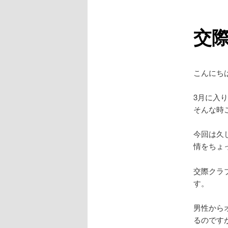
ュ
ー
交
こんにち
3月に入
そんな時
今回は久
情をちょ
交際クラ
す。
男性から
るのです