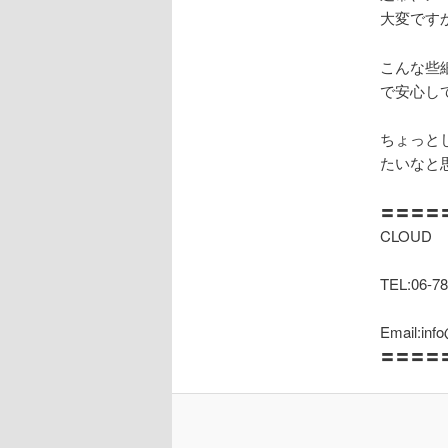
大変です
こんな些
で安心し
ちょっと
たいなと
〓〓〓〓
CLOUD
TEL:06-78
Email:inf
〓〓〓〓