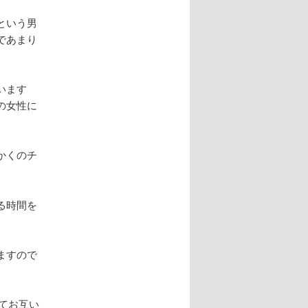
という男
であまり
います
の女性に
かくのチ
る時間を
ますので
てお互い