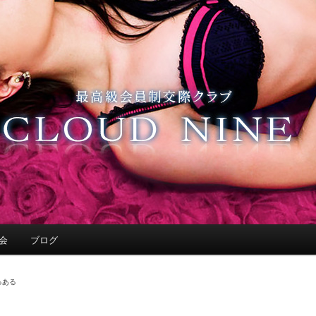
会
ブログ
るある