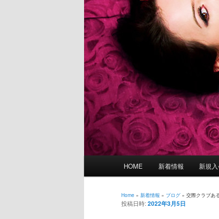
メ
HOME
新着情報
新規入
イ
ン
メ
Home
»
新着情報
»
ブログ
»
交際クラブあ
投稿日時:
2022年3月5日
ニ