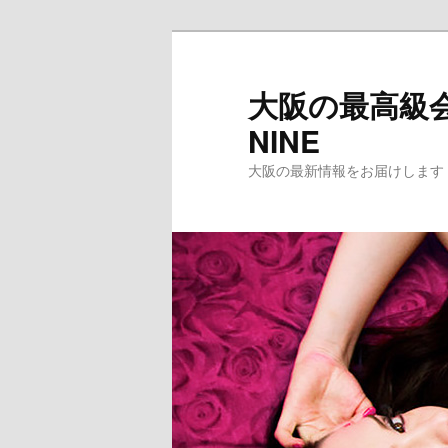
メ
イ
ン
大阪の最高級会
コ
NINE
ン
テ
大阪の最新情報をお届けします
ン
ツ
へ
移
動