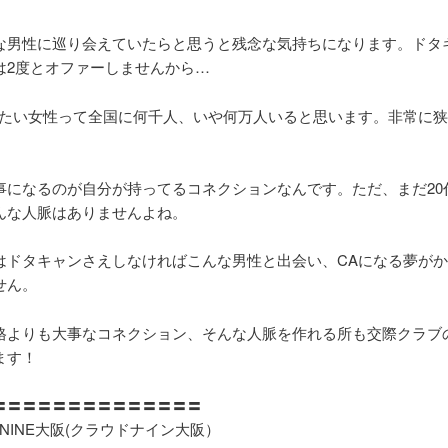
な男性に巡り会えていたらと思うと残念な気持ちになります。ドタ
は2度とオファーしませんから…
りたい女性って全国に何千人、いや何万人いると思います。非常に
事になるのが自分が持ってるコネクションなんです。ただ、まだ20
んな人脈はありませんよね。
はドタキャンさえしなければこんな男性と出会い、CAになる夢が
せん。
格よりも大事なコネクション、そんな人脈を作れる所も交際クラブ
ます！
〓〓〓〓〓〓〓〓〓〓〓〓〓〓
 NINE大阪(クラウドナイン大阪）