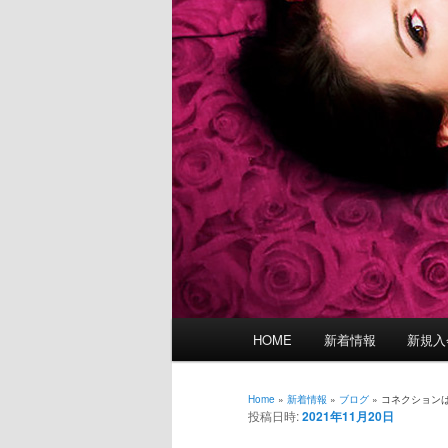
メ
HOME
新着情報
新規入
イ
ン
メ
Home
»
新着情報
»
ブログ
»
コネクション
投稿日時:
2021年11月20日
ニ