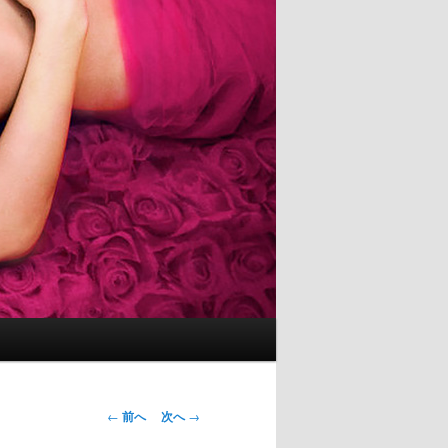
投
←
前へ
次へ
→
稿