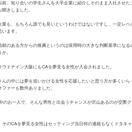
以前、知り合いの学生さんを大手企業に紹介しそのまま入社させた
お聞きしました。
企業も、もちろん誰でも良いというわけではないですし、一定レベ
思います。
信頼のある方からの推薦というのは採用時の大きな判断基準になる
うか。
ラウドナイン大阪にもCAを夢見る女性が入会されました。
さんの中には夢を追いかける女性を応援したいと思う方が多くいら
オファーも数件ありました。
の中のお一人で、そんな男性と出会うチャンスが沢山あるのが交際ク
、そのCAを夢見る女性はセッティング当日何の連絡もなくドタキ