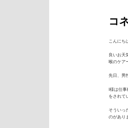
ュ
ー
コ
こんにち
良いお天
喉のケア
先日、男
I様は仕
をされて
そういっ
のがあり