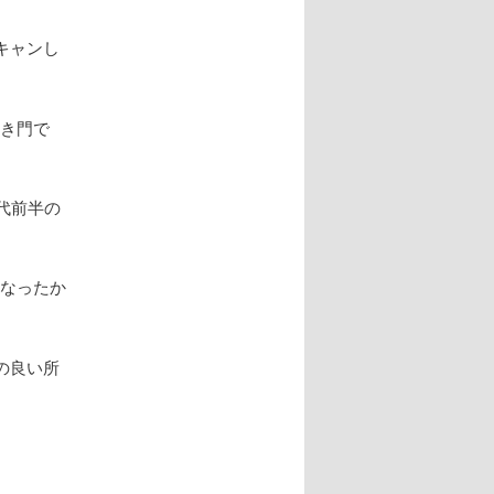
キャンし
狭き門で
代前半の
かなったか
の良い所