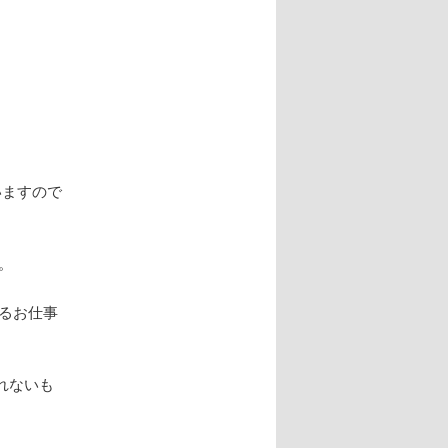
ナ
ビ
ゲ
ー
シ
ョ
ン
いますので
。
るお仕事
れないも