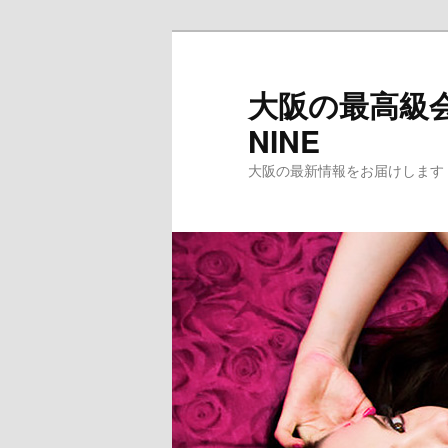
メ
イ
ン
大阪の最高級会
コ
NINE
ン
テ
大阪の最新情報をお届けします
ン
ツ
へ
移
動