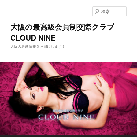
メ
イ
検
ン
索
コ
大阪の最高級会員制交際クラブ
ン
CLOUD NINE
テ
ン
大阪の最新情報をお届けします！
ツ
へ
移
動