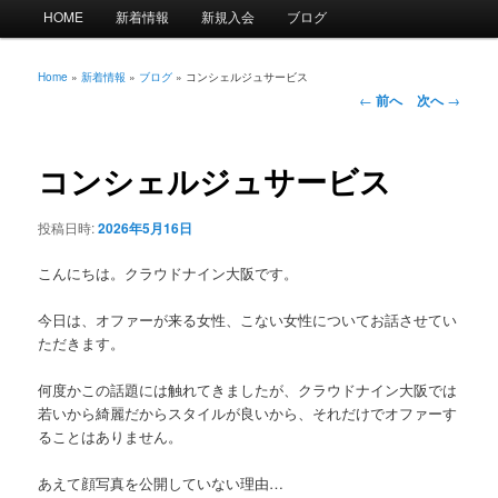
メ
HOME
新着情報
新規入会
ブログ
イ
ン
メ
Home
»
新着情報
»
ブログ
»
コンシェルジュサービス
投
ニ
←
前へ
次へ
→
稿
ュ
ナ
ー
ビ
コンシェルジュサービス
ゲ
ー
投稿日時:
2026年5月16日
シ
ョ
こんにちは。クラウドナイン大阪です。
ン
今日は、オファーが来る女性、こない女性についてお話させてい
ただきます。
何度かこの話題には触れてきましたが、クラウドナイン大阪では
若いから綺麗だからスタイルが良いから、それだけでオファーす
ることはありません。
あえて顔写真を公開していない理由…