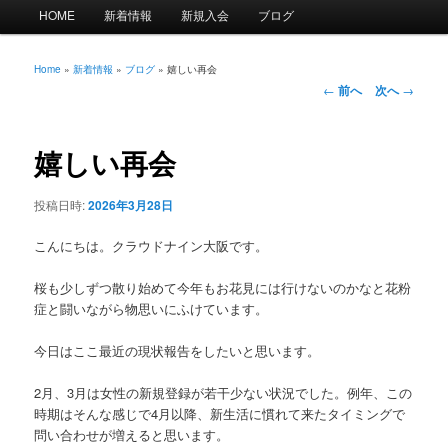
メ
HOME
新着情報
新規入会
ブログ
イ
ン
メ
Home
»
新着情報
»
ブログ
»
嬉しい再会
投
ニ
←
前へ
次へ
→
稿
ュ
ナ
ー
ビ
嬉しい再会
ゲ
ー
投稿日時:
2026年3月28日
シ
ョ
こんにちは。クラウドナイン大阪です。
ン
桜も少しずつ散り始めて今年もお花見には行けないのかなと花粉
症と闘いながら物思いにふけています。
今日はここ最近の現状報告をしたいと思います。
2月、3月は女性の新規登録が若干少ない状況でした。例年、この
時期はそんな感じで4月以降、新生活に慣れて来たタイミングで
問い合わせが増えると思います。