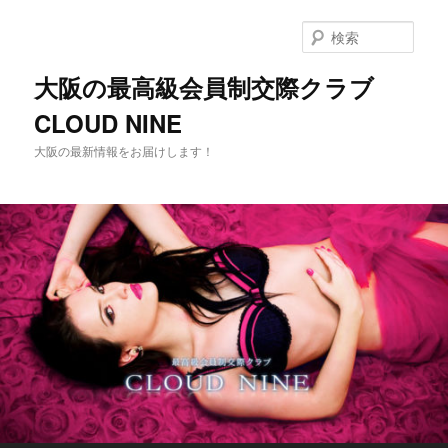
メ
イ
検
ン
索
コ
大阪の最高級会員制交際クラブ
ン
CLOUD NINE
テ
ン
大阪の最新情報をお届けします！
ツ
へ
移
動