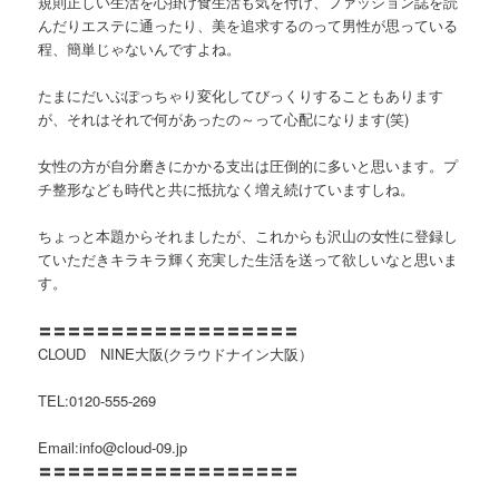
規則正しい生活を心掛け食生活も気を付け、ファッション誌を読
んだりエステに通ったり、美を追求するのって男性が思っている
程、簡単じゃないんですよね。
たまにだいぶぽっちゃり変化してびっくりすることもあります
が、それはそれで何があったの～って心配になります(笑)
女性の方が自分磨きにかかる支出は圧倒的に多いと思います。プ
チ整形なども時代と共に抵抗なく増え続けていますしね。
ちょっと本題からそれましたが、これからも沢山の女性に登録し
ていただきキラキラ輝く充実した生活を送って欲しいなと思いま
す。
〓〓〓〓〓〓〓〓〓〓〓〓〓〓〓〓〓〓
CLOUD NINE大阪(クラウドナイン大阪）
TEL:0120-555-269
Email:info@cloud-09.jp
〓〓〓〓〓〓〓〓〓〓〓〓〓〓〓〓〓〓