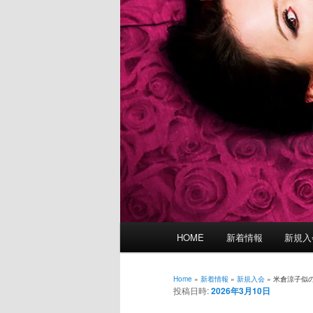
メ
HOME
新着情報
新規入
イ
ン
メ
Home
»
新着情報
»
新規入会
»
米倉涼子似
投稿日時:
2026年3月10日
ニ