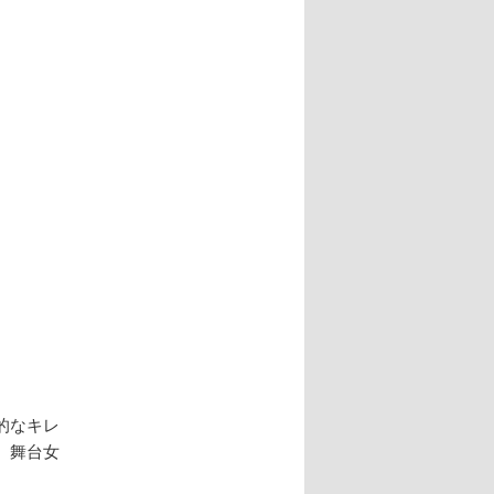
ナ
ビ
ゲ
ー
シ
ョ
ン
的なキレ
、舞台女