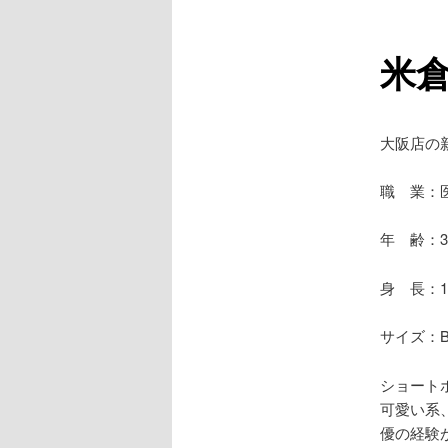
ュ
ー
米
大阪店の
職 業：
年 齢：3
身 長：1
サイズ：B84
ショート
可愛い系
優の経験